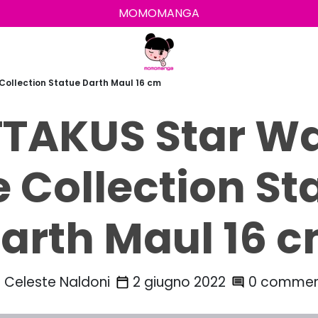
MOMOMANGA
Collection Statue Darth Maul 16 cm
TAKUS Star W
te Collection St
arth Maul 16 
Celeste Naldoni
2 giugno 2022
0 commen
n
calendar_today
comment